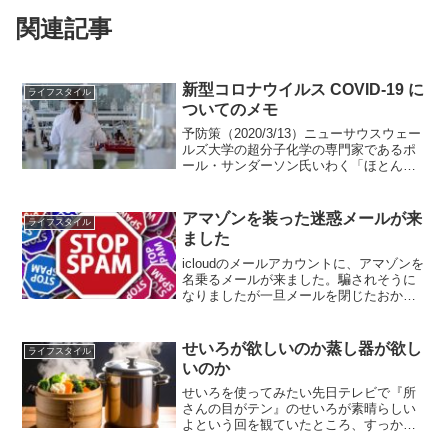
関連記事
新型コロナウイルス COVID-19 に
ライフスタイル
ついてのメモ
予防策（2020/3/13）ニューサウスウェー
ルズ大学の超分子化学の専門家であるポ
ール・サンダーソン氏いわく「ほとんど
のウイルスは、RNA・たんぱく質・脂質
という3つの構成要素から成る自己組織化
ナノ粒子」「ウイルスの中核であるRNA
アマゾンを装った迷惑メールが来
ライフスタイル
を保護し...
ました
icloudのメールアカウントに、アマゾンを
名乗るメールが来ました。騙されそうに
なりましたが一旦メールを閉じたおかげ
で冷静になりました。結果的には偽物。
フィッシングというやつですね。よく見
ると「カスタマーセンター」が「カスタ
せいろが欲しいのか蒸し器が欲し
ライフスタイル
マセンター」にな...
いのか
せいろを使ってみたい先日テレビで『所
さんの目がテン』のせいろが素晴らしい
よという回を観ていたところ、すっかり
欲しくなりました。せいろというと上級