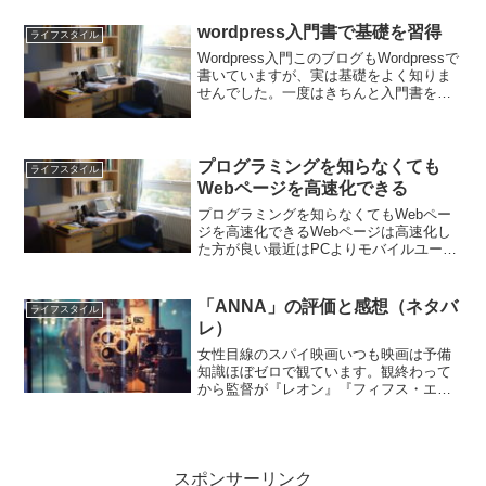
者が使う印象でしたが、初心者にこそオ
ススメとのこと。せいろって何ぞや鍋の
wordpress入門書で基礎を習得
ライフスタイル
上に木の丸い蓋みたいなも...
Wordpress入門このブログもWordpressで
書いていますが、実は基礎をよく知りま
せんでした。一度はきちんと入門書を読
んでみようと思いこの本を読んだとこ
ろ、とてもわかりやすかったです。自分
が読んだのは初版で2013年のものです
が、基...
プログラミングを知らなくても
ライフスタイル
Webページを高速化できる
プログラミングを知らなくてもWebペー
ジを高速化できるWebページは高速化し
た方が良い最近はPCよりモバイルユーザ
ーが増えていることもあり、Webページ
の表示スピードは速いに越したことはあ
りません。Web担当者の方は
「ANNA」の評価と感想（ネタバ
ライフスタイル
「PageSpeed I...
レ）
女性目線のスパイ映画いつも映画は予備
知識ほぼゼロで観ています。観終わって
から監督が『レオン』『フィフス・エレ
メント』『ニキータ』などのリュック・
ベッソンと知り、女性目線の映画であっ
たのが納得できました。散々な生活をし
ていたところKGBに見初...
スポンサーリンク