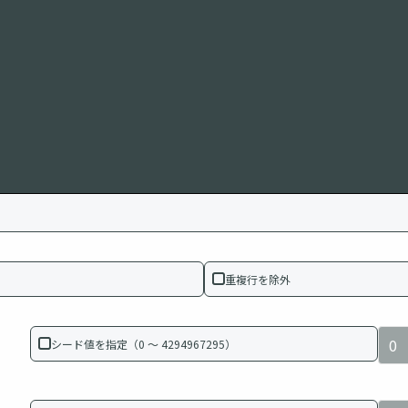
重複行を除外
シード値を指定（0 ～ 4294967295）