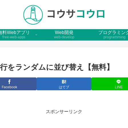
無料Webアプリ
Web開発
プログラミン
free-web-apps
web-develop
programming
行をランダムに並び替え【無料】
Facebook
はてブ
LINE
スポンサーリンク