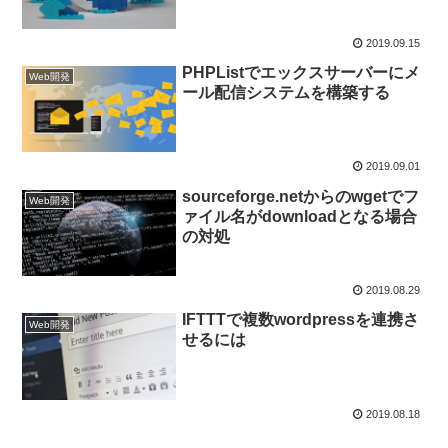
2019.09.15
PHPListでエックスサーバーにメ
Web開発
ール配信システムを構築する
2019.09.01
sourceforge.netからのwgetでフ
Web開発
ァイル名がdownloadとなる場合
の対処
2019.08.29
IFTTTで複数wordpressを連携さ
Web開発
せるには
2019.08.18