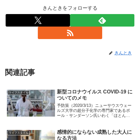
きんときをフォローする
きんとき
関連記事
新型コロナウイルス COVID-19 に
ライフスタイル
ついてのメモ
予防策（2020/3/13）ニューサウスウェー
ルズ大学の超分子化学の専門家であるポ
ール・サンダーソン氏いわく「ほとんど
のウイルスは、RNA・たんぱく質・脂質
という3つの構成要素から成る自己組織化
ナノ粒子」「ウイルスの中核であるRNA
感情的にならない成熟した大人に
ライフスタイル
を保護し...
なる方法