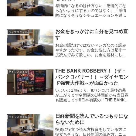
感情的になるのは仕方ない「感情的にな
らないようにする」のではなく、「感情
的になりそうなシチュエーションを避け
る」「対処方法を前もって考えておく」
ことが重要だという本書。人にはそれぞ
れの考え方があるから、とか、あの人は
お金をきっかけに自分を見つめ直
ライフスタイル
たまたま虫の居所が悪いか...
す
お金の話だけではないマンガなので読み
やすかったです。お金に悩む方は是非一
度読んでみて欲しい。お金を題材にして
いますが、自分の問題に気付き、見つめ
直すきっかけになるかもしれません。
「お金がないから幸せじゃない」という
THE BANK ROBBERY！（ザ・
ライフスタイル
ことではなく、「心が満たさ...
バンクロバリー！）～ダイヤモン
ド強奪大作戦～が面白かった
いよいよ17時より、#バンロバ 最後の幕
が上がります💎開演の1時間前から当日券
も販売します‼️日本初演の「THE BANK
ROBBERY!～ダイヤモンド強奪大作
戦」、ぜひ皆様の目に焼き付けて下さい
💫森ノ宮ピロティホールにて、皆様のご
日経新聞を読んでいるつもりにな
ライフスタイル
来場心...
らないために
投資に役立つ読み方投資をしている方に
役立ちそうな、日経新聞の読み方。ニュ