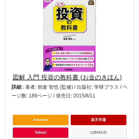
図解 入門 投資の教科書 (お金のきほん)
詳細
: 著者: 朝倉 智也 (監修) / 出版社: 学研プラス / ペ
ージ数: 189ページ / 発売日: 2015/8/11
Amazon
楽天市場
Yahoo!
LOHACO