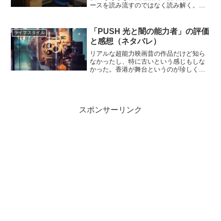
ースを読み流すのではなく読み解く。経
済の流れを読むための情報の掴み方な
ど。自分も一時期コンビニで日経新聞を
買って読んでいましたが、正直『読んで
「PUSH 光と闇の能力者」の評価
ライフスタイル
いただけ』でした。この本で...
と感想（ネタバレ）
リアルな超能力映画昔の作品だけど知ら
なかったし、特に古いという感じもしな
かった。香港が舞台というのが珍しく、
竹で組まれた足場が何とも言えず良い感
じ。X-MENのような派手な超能力対決で
はなく、超能力をスパイ活動に使うなら
どうするかという、リ...
スポンサーリンク