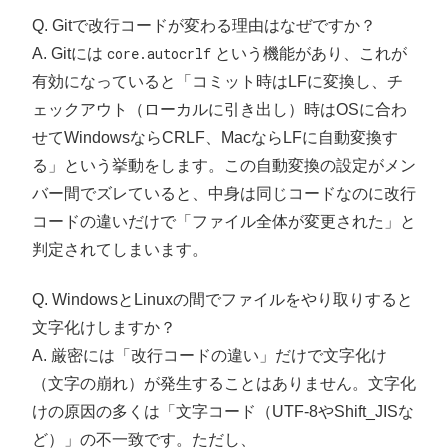
Q. Gitで改行コードが変わる理由はなぜですか？
A. Gitには
core.autocrlf
という機能があり、これが
有効になっていると「コミット時はLFに変換し、チ
ェックアウト（ローカルに引き出し）時はOSに合わ
せてWindowsならCRLF、MacならLFに自動変換す
る」という挙動をします。この自動変換の設定がメン
バー間でズレていると、中身は同じコードなのに改行
コードの違いだけで「ファイル全体が変更された」と
判定されてしまいます。
Q. WindowsとLinuxの間でファイルをやり取りすると
文字化けしますか？
A. 厳密には「改行コードの違い」だけで文字化け
（文字の崩れ）が発生することはありません。文字化
けの原因の多くは「文字コード（UTF-8やShift_JISな
ど）」の不一致です。ただし、