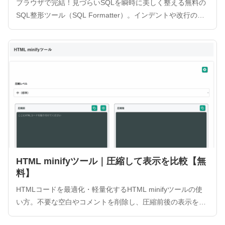
ブラウザで完結！見づらいSQLを瞬時に美しく整える無料の
SQL整形ツール（SQL Formatter）。インデントや改行の自
動挿入による可読性向上だけでなく、SQL Minify（圧縮）に
も対応。MySQLやPostgreSQLなど主要DBを網羅し、データ
送信なしで安全に利用可能。
HTML minifyツール｜圧縮して表示を比較【無
料】
HTMLコードを最適化・軽量化するHTML minifyツールの使
い方。不要な空白やコメントを削除し、圧縮前後の表示をプ
レビュー比較できるため、レイアウト崩れを防ぎながら安全