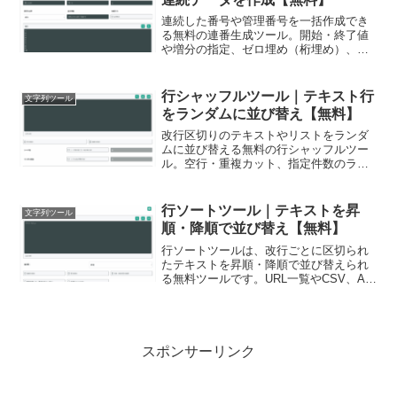
連続した番号や管理番号を一括作成でき
る無料の連番生成ツール。開始・終了値
や増分の指定、ゼロ埋め（桁埋め）、接
頭辞・接尾辞の付与、逆順生成に完全対
応。ブラウザ完結で外部サーバーにデー
タを送信しないため、テストデータや商
行シャッフルツール｜テキスト行
文字列ツール
品コード作成も安心です。
をランダムに並び替え【無料】
改行区切りのテキストやリストをランダ
ムに並び替える無料の行シャッフルツー
ル。空行・重複カット、指定件数のラン
ダム抽出、結果を完全再現できるシード
値固定に対応。Fisher-Yatesアルゴリズム
採用で公平な抽選や席替え、データ前処
行ソートツール｜テキストを昇
文字列ツール
理に最適。
順・降順で並び替え【無料】
行ソートツールは、改行ごとに区切られ
たテキストを昇順・降順で並び替えられ
る無料ツールです。URL一覧やCSV、AI
出力の整形、ログ分析などに便利で、重
複行・空行の削除や数値ソートにも対応
しています。ブラウザ上で完結し、スマ
ホからも利用可能です。
スポンサーリンク