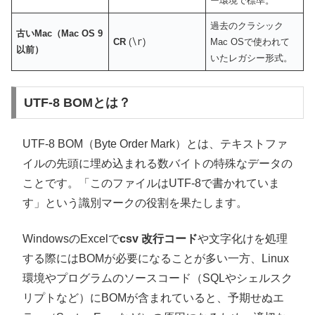
ー環境で標準。
過去のクラシック
古いMac（Mac OS 9
\r
CR
(
)
Mac OSで使われて
以前）
いたレガシー形式。
UTF-8 BOMとは？
UTF-8 BOM（Byte Order Mark）とは、テキストファ
イルの先頭に埋め込まれる数バイトの特殊なデータの
ことです。「このファイルはUTF-8で書かれていま
す」という識別マークの役割を果たします。
WindowsのExcelで
csv 改行コード
や文字化けを処理
する際にはBOMが必要になることが多い一方、Linux
環境やプログラムのソースコード（SQLやシェルスク
リプトなど）にBOMが含まれていると、予期せぬエ