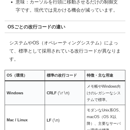
意味：カーソルを行頭に移動させるだけの制御文
字です。現代では見かける機会が減っています。
OSごとの改行コードの違い
システムやOS（オペレーティングシステム）によっ
て、標準として採用されている改行コードが異なりま
す。
OS（環境）
標準の改行コード
特徴・主な用途
メモ帳やWindows向
\r\n
Windows
CRLF
(
)
けのレガシーなシス
テムで標準。
モダンなUnix系OS、
macOS（OS X以
\n
Mac / Linux
LF
(
)
降）、主要なサーバ