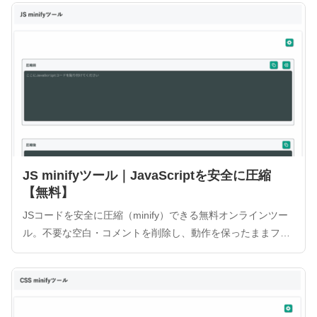
に圧縮可能です。ブラウザ完結型でデータ送信がないため、
プライバシー面も安心です。
JS minifyツール｜JavaScriptを安全に圧縮
【無料】
JSコードを安全に圧縮（minify）できる無料オンラインツー
ル。不要な空白・コメントを削除し、動作を保ったままファ
イルサイズを軽量化します。ブラウザ完結型でデータ送信が
ないためセキュリティも安心。圧縮率の表示やサンプル入力
機能も搭載。