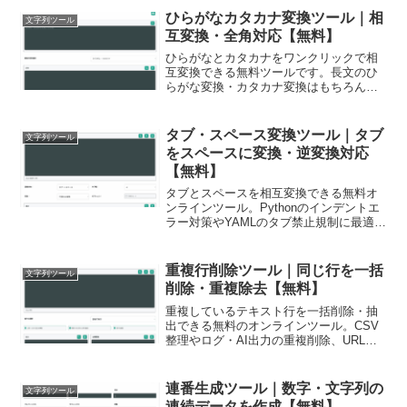
ひらがなカタカナ変換ツール｜相
文字列ツール
互変換・全角対応【無料】
ひらがなとカタカナをワンクリックで相
互変換できる無料ツールです。長文のひ
らがな変換・カタカナ変換はもちろん、
半角カタカナや全角カタカナの変換にも
対応。システムデータの整形やフォーム
入力、日本語学習などのテキスト編集に
タブ・スペース変換ツール｜タブ
文字列ツール
ぜひご活用ください。
をスペースに変換・逆変換対応
【無料】
タブとスペースを相互変換できる無料オ
ンラインツール。Pythonのインデントエ
ラー対策やYAMLのタブ禁止規制に最適で
す。行頭のみの変換、タブ幅（2/4/8マ
ス）指定、可視化モードにも対応。ブラ
ウザ完結で外部サーバーにデータを送信
重複行削除ツール｜同じ行を一括
文字列ツール
しないためセキュリティも安心です。
削除・重複除去【無料】
重複しているテキスト行を一括削除・抽
出できる無料のオンラインツール。CSV
整理やログ・AI出力の重複削除、URLリ
ストの整理に最適です。空白や大文字小
文字の無視、空行削除にも対応。データ
はサーバーに送信されないためセキュリ
連番生成ツール｜数字・文字列の
文字列ツール
ティ面も安心です。
連続データを作成【無料】