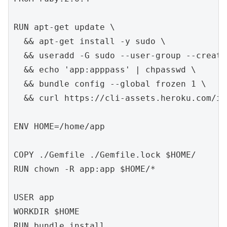
RUN apt-get update \

  && apt-get install -y sudo \

  && useradd -G sudo --user-group --create
  && echo 'app:apppass' | chpasswd \

  && bundle config --global frozen 1 \

  && curl https://cli-assets.heroku.com/in
ENV HOME=/home/app

COPY ./Gemfile ./Gemfile.lock $HOME/

RUN chown -R app:app $HOME/*

USER app

WORKDIR $HOME

RUN bundle install
