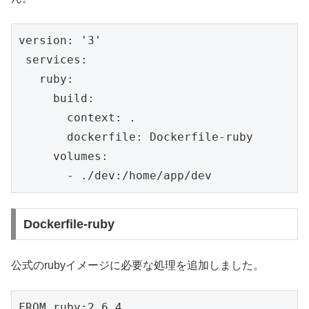
version: '3'
 services:
   ruby:
     build:
       context: .
       dockerfile: Dockerfile-ruby
     volumes:
       - ./dev:/home/app/dev
Dockerfile-ruby
公式のrubyイメージに必要な処理を追加しました。
FROM ruby:2.6.4
