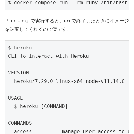
% docker-compose run --rm ruby /bin/bash
「run –rm」で実行すると、exitで終了したときにイメージ
を破棄してくれるので楽です。
$ heroku

CLI to interact with Heroku

VERSION

  heroku/7.29.0 linux-x64 node-v11.14.0

USAGE

  $ heroku [COMMAND]

COMMANDS

  access          manage user access to app