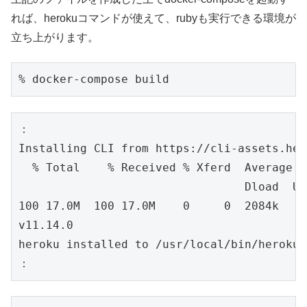
れば、herokuコマンドが使えて、rubyも実行できる環境が
立ち上がります。
% docker-compose build
：

Installing CLI from https://cli-assets.her
  % Total    % Received % Xferd  Average S
                                 Dload  Up
100 17.0M  100 17.0M    0     0  2084k    
v11.14.0

heroku installed to /usr/local/bin/heroku

：