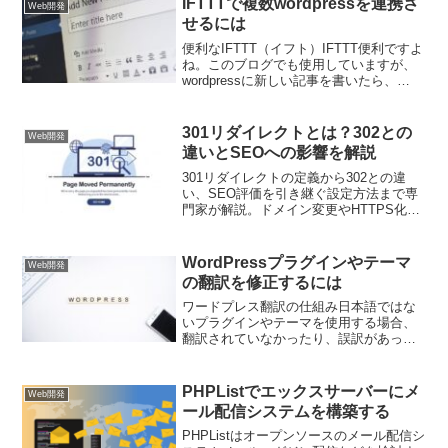
IFTTTで複数wordpressを連携さ
Web開発
コマ...
せるには
便利なIFTTT（イフト）IFTTT便利ですよ
ね。このブログでも使用していますが、
wordpressに新しい記事を書いたら、
TwitterアカウントでそのURLを投稿す
る、何てことを自動でやってくれます。
自分も以前から使っていて、今回この
301リダイレクトとは？302との
Web開発
ブ...
違いとSEOへの影響を解説
301リダイレクトの定義から302との違
い、SEO評価を引き継ぐ設定方法まで専
門家が解説。ドメイン変更やHTTPS化で
必須となる「恒久的な転送」の仕組み
や、.htaccessでの記述例、注意点をまと
めました。サイト移転時の順位下落を防
WordPressプラグインやテーマ
Web開発
ぎたい方は必見です。
の翻訳を修正するには
ワードプレス翻訳の仕組み日本語ではな
いプラグインやテーマを使用する場合、
翻訳されていなかったり、誤訳があった
りして修正したい場合があります。ワー
ドプレスの多言語化（国際化・ローカリ
ゼーション）には、gettextというライブ
PHPListでエックスサーバーにメ
Web開発
ラリと、これを拡...
ール配信システムを構築する
PHPListはオープンソースのメール配信シ