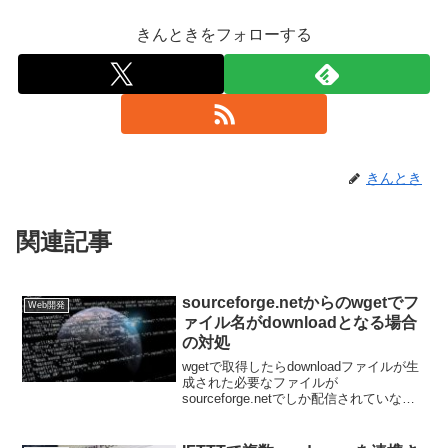
きんときをフォローする
きんとき
関連記事
sourceforge.netからのwgetでフ
Web開発
ァイル名がdownloadとなる場合
の対処
wgetで取得したらdownloadファイルが生
成された必要なファイルが
sourceforge.netでしか配信されていない
場合、パソコンにダウンロードして、
FTPでサーバーにアップするのは手間が
掛かります。そんな時に便利なのがwget